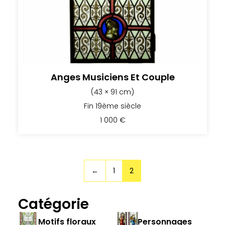
Anges Musiciens Et Couple
(43 × 91 cm)
Fin 19ème siècle
1 000
€
←
1
2
Catégorie
Motifs floraux
Personnages