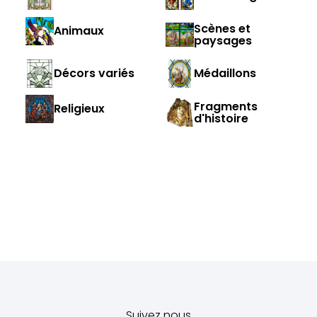
Scènes et
Animaux
paysages
Décors variés
Médaillons
Fragments
Religieux
d'histoire
Suivez nous