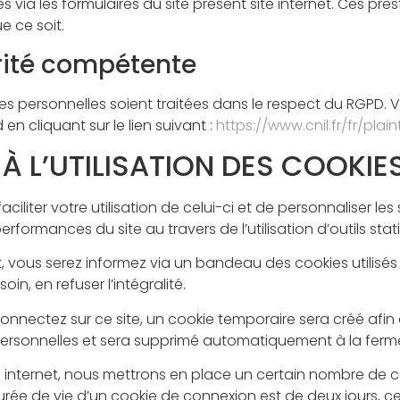
via les formulaires du site présent site internet. Ces pre
 ce soit.
orité compétente
s personnelles soient traitées dans le respect du RGPD
n cliquant sur le lien suivant :
https://www.cnil.fr/fr/plain
E À L’UTILISATION DES COOKIE
e faciliter votre utilisation de celui-ci et de personnaliser
ormances du site au travers de l’utilisation d’outils stati
, vous serez informez via un bandeau des cookies utilisés s
in, en refuser l’intégralité.
nnectez sur ce site, un cookie temporaire sera créé afin
 personnelles et sera supprimé automatiquement à la ferm
 internet, nous mettrons en place un certain nombre de c
rée de vie d’un cookie de connexion est de deux jours, cel