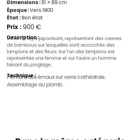
Dimensions
51 × 89 cm
Époque
Vers 1900
État
Bon état
900
€
Description :
Vitrail de style japonisant, représentant des cannes
de bambous sur lesquelles sont accrochés des
lampions et des fleurs. Sur l’un des lampions est
représentée une femme et sur l’autre un homme
faisant du jonglage.
Technique :
Peinture aux émaux sur verre cathédrale.
Assemblage au plomb.