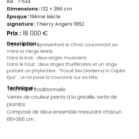
Réf. : 7-544
Dimensions
132 × 366 cm
Époque
19ème siècle
signature
Thierry Angers 1862
18 000
€
Description :
13 panneaux représentant le Christ couronnant sa
mère la Vierge Marie.
Dans le bas : deux anges musiciens
Dans le haut : deux anges thuriféraires et un ange
portant un phylactère : “Posuit Rex Diadema In Capite
Ejus” : Le roi pose la couronne sur sa tête.
Technique :
Technique traditionnelle
Verres de couleur peints à la grisaille, sertis de
plombs
Composé de deux ensemble mesurant chacun
66×366 cm