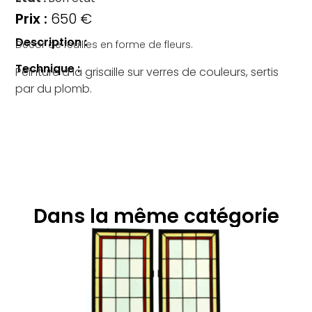
650
€
Description :
Décor de feuilles en forme de fleurs.
Technique :
Peinture à la grisaille sur verres de couleurs, sertis
par du plomb.
Dans la même catégorie