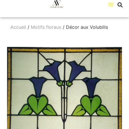
Accueil
/
Motifs floraux
/ Décor aux Volubilis