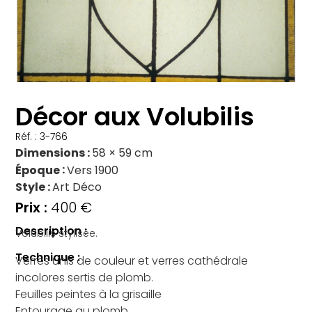
Décor aux Volubilis
Réf. : 3-766
Dimensions
58 × 59 cm
Époque
Vers 1900
Style
Art Déco
400
€
Description :
Volubilis stylisée.
Technique :
Verres unis de couleur et verres cathédrale
incolores sertis de plomb.
Feuilles peintes à la grisaille
Entourage au plomb.