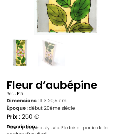
Fleur d’aubépine
Réf. : F15
Dimensions
11 × 20,5 cm
Époque
début 20ème siècle
250
€
Description :
Fleur d’aubépine stylisée. Elle faisait partie de la