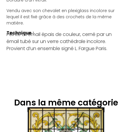
bordure d’un vitrail.
Vendu avec son chevalet en plexiglass incolore sur
lequel il est fixé grâce à des crochets de la même
matière.
Technique :
Peinte à l’émail épais de couleur, cerné par un
émail tubé sur un verre cathédrale incolore.
Provient d’un ensemble signé L. Fargue Paris.
Dans la même catégorie