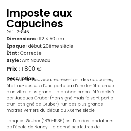
Imposte aux
Capucines
Réf. : 2-846
Dimensions
112 × 50 cm
Époque
début 20ème siècle
État
Correcte
Style
Art Nouveau
1 800
€
Description :
Ce vitrail Art Nouveau, représentant des capucines,
était au-dessus d’une porte ou d’une fenêtre ornée
d’un vitrail plus grand. Il a probablement été réalisé
par Jacques Gruber (non signé mais faisant partie
d’un lot signé de Gruber), l’un des plus grands
maitres verriers du début du XXème siècle.
Jacques Gruber (1870-1936) est l’un des fondateurs
de l’école de Nancy. Il a donné ses lettres de