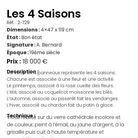
Les 4 Saisons
Réf. : 2-729
Dimensions
4×47 x 119 cm
État
Bon état
Signature
A. Bernard
Époque
19ème siècle
18 000
€
Description :
Ce vitrail en 4 panneaux représente les 4 saisons.
Chacune est associée à une fleur et une activité.
Le printemps, associé à la rose cueille des fleurs.
L’été, associé au coquelicot moissonne les blés.
L’automne, associé au pissenlit fait les vendanges.
L’hiver, associé au chardon fait du patin à glace.
Technique :
Vitrail réalisé sur du verre cathédrale incolore et
de couleur, peint à l’émail, au jaune d’argent, à la
grisaille puis cuit à haute température et