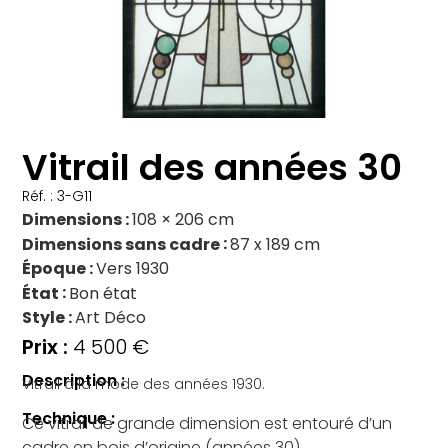
Vitrail des années 30
Réf. : 3-G11
Dimensions
108 × 206 cm
Dimensions sans cadre
87 x 189 cm
Époque
Vers 1930
État
Bon état
Style
Art Déco
4 500
€
Description :
Vitrail à la mode des années 1930.
Technique :
Ce vitrail de grande dimension est entouré d’un
cadre en bois d’origine (années 30)