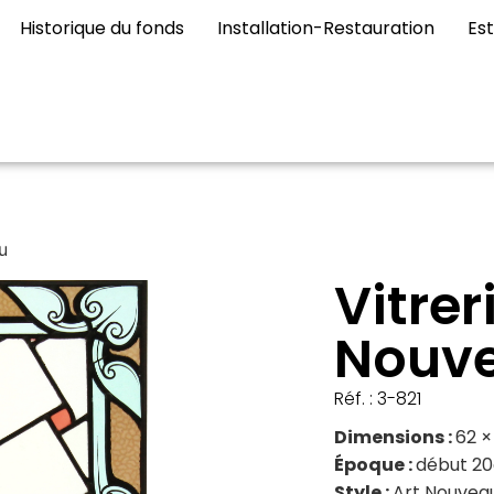
Historique du fonds
Installation-Restauration
Es
u
Vitrer
Nouv
Réf. : 3-821
Dimensions
62 ×
Époque
début 20
Style
Art Nouvea