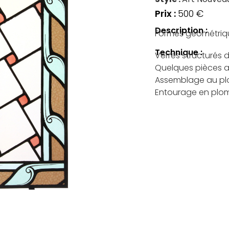
500
€
Description :
Formes géométrique
Technique :
Verres structurés 
Quelques pièces an
Assemblage au p
Entourage en plo