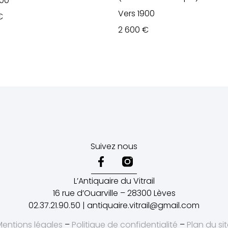
900
Vers 1900
€
2 600
€
Suivez nous
L’Antiquaire du Vitrail
16 rue d’Ouarville – 28300 Lèves
02.37.21.90.50 | antiquaire.vitrail@gmail.com
Mentions légales
–
Politique de confidentialité
–
Plan du si