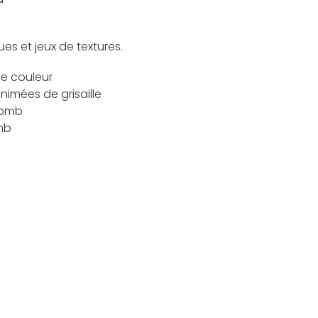
s et jeux de textures.
de couleur
imées de grisaille
lomb
mb