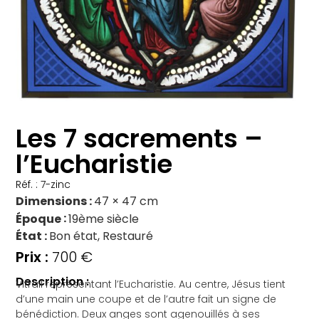
Les 7 sacrements –
l’Eucharistie
Réf. : 7-zinc
Dimensions
47 × 47 cm
Époque
19ème siècle
État
Bon état, Restauré
700
€
Description :
Vitrail représentant l’Eucharistie. Au centre, Jésus tient
d’une main une coupe et de l’autre fait un signe de
bénédiction. Deux anges sont agenouillés à ses